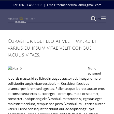
Skip
Tel: +66 91 465 1936
|
Email: themannerthailand@gmail.com
to
content
Previous
Curabitur eget leo at velit imperdiet
varius eu ipsum vitae velit congue
iaculis vitaes.
Nunc
euismod
lobortis massa, id sollicitudin augue auctor vel. Integer ornare
sollicitudin turpis vitae vestibulum. Curabitur faucibus
ullamcorper lorem sed egestas. Pellentesque laoreet auctor eros,
et consectetur eros auctor eget. Lorem ipsum dolor sit amet,
consectetur adipiscing elit. Vestibulum tortor nisi, egestas eget
molestie tincidunt, tempus sed justo. Vestibulum ultricies auctor
varius. Fusce consequat tincidunt dui, ac adipiscing turpis